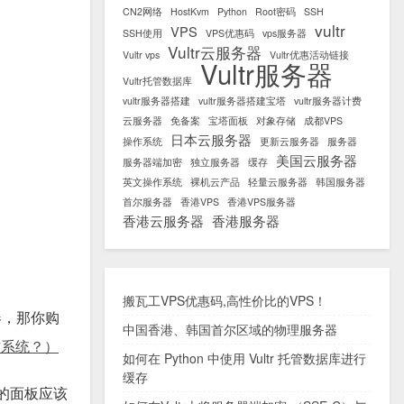
CN2网络
HostKvm
Python
Root密码
SSH
vultr
VPS
SSH使用
VPS优惠码
vps服务器
Vultr云服务器
Vultr vps
Vultr优惠活动链接
Vultr服务器
Vultr托管数据库
vultr服务器搭建
vultr服务器搭建宝塔
vultr服务器计费
云服务器
免备案
宝塔面板
对象存储
成都VPS
日本云服务器
操作系统
更新云服务器
服务器
美国云服务器
服务器端加密
独立服务器
缓存
英文操作系统
裸机云产品
轻量云服务器
韩国服务器
首尔服务器
香港VPS
香港VPS服务器
香港云服务器
香港服务器
搬瓦工VPS优惠码,高性价比的VPS！
器，那你购
中国香港、韩国首尔区域的物理服务器
作系统？）
如何在 Python 中使用 Vultr 托管数据库进行
缓存
多的面板应该