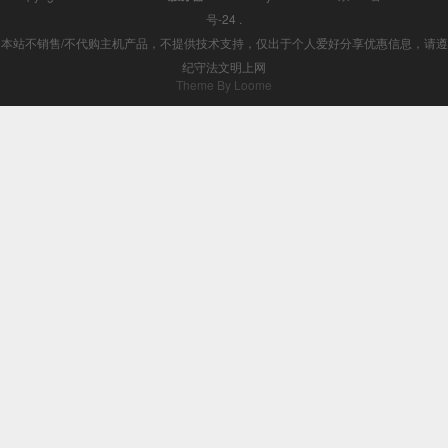
号-24
.
本站不销售/不代购主机产品，不提供技术支持，仅出于个人爱好分享优惠信息，请遵
纪守法文明上网
Theme By Loome